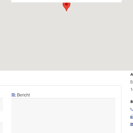
A
E
1
Bericht
B