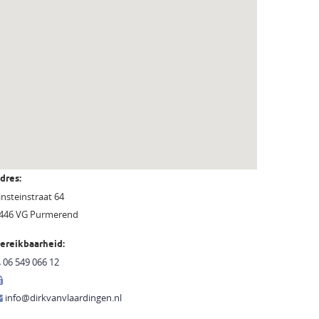
dres:
insteinstraat 64
446 VG Purmerend
ereikbaarheid:
06 549 066 12
info@dirkvanvlaardingen.nl