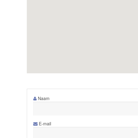
BEDDEN
STALEN DEUREN
ENSUITE DEUREN
RENOVATIES
UITBOUWEN
TUININRICHTINGEN
DAKKAPELLEN
Naam
WINKELINRICHTINGEN
FOTO’S VAN ONZE PROJECTEN
E-mail
CONTACT