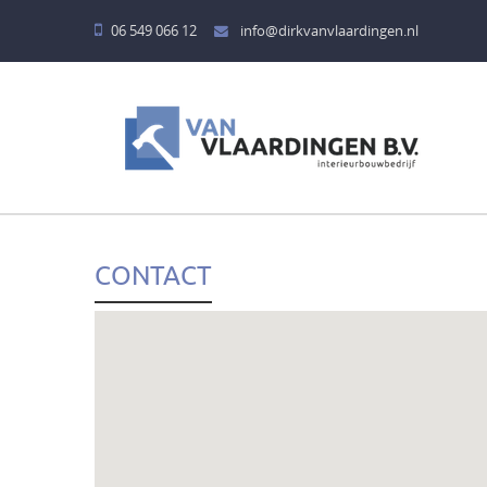
06 549 066 12
info@dirkvanvlaardingen.nl
HOME
DIENSTEN
BADKAMERS
CONTACT
KEUKENS
BARREN
KINDERKAMERS
MEUBELEN
TAFELS