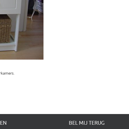
rkamers.
TEN
BEL MIJ TERUG