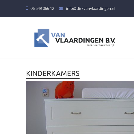
06 549 066 12
info@dirkvanvlaardingen.nl
HOME
DIENSTEN
BADKAMERS
KINDERKAMERS
KEUKENS
BARREN
KINDERKAMERS
MEUBELEN
TAFELS