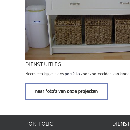
BEDDEN
STALEN DEUREN
ENSUITE DEUREN
RENOVATIES
UITBOUWEN
DIENST UITLEG
TUININRICHTINGEN
Neem een kijkje in ons
portfolio
voor voorbeelden van kinde
DAKKAPELLEN
naar foto’s van onze projecten
WINKELINRICHTINGEN
FOTO’S VAN ONZE PROJECTEN
CONTACT
PORTFOLIO
DIENS