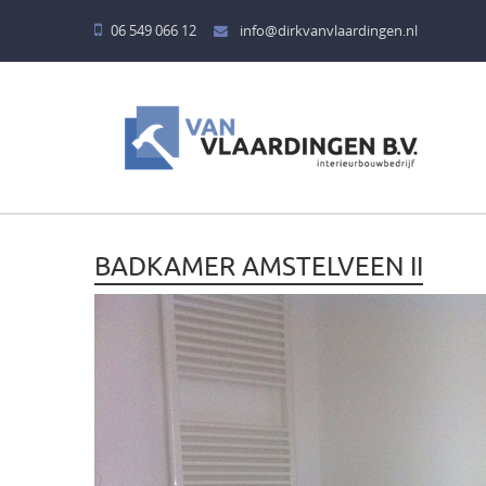
06 549 066 12
info@dirkvanvlaardingen.nl
HOME
DIENSTEN
BADKAMERS
BADKAMER AMSTELVEEN II
KEUKENS
BARREN
KINDERKAMERS
MEUBELEN
TAFELS