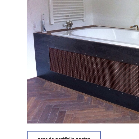
BEDDEN
STALEN DEUREN
ENSUITE DEUREN
RENOVATIES
UITBOUWEN
TUININRICHTINGEN
DAKKAPELLEN
WINKELINRICHTINGEN
FOTO’S VAN ONZE PROJECTEN
CONTACT