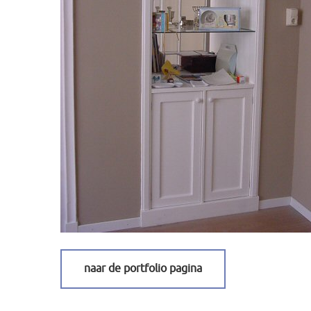
BEDDEN
STALEN DEUREN
ENSUITE DEUREN
RENOVATIES
UITBOUWEN
TUININRICHTINGEN
DAKKAPELLEN
WINKELINRICHTINGEN
FOTO’S VAN ONZE PROJECTEN
naar de portfolio pagina
CONTACT