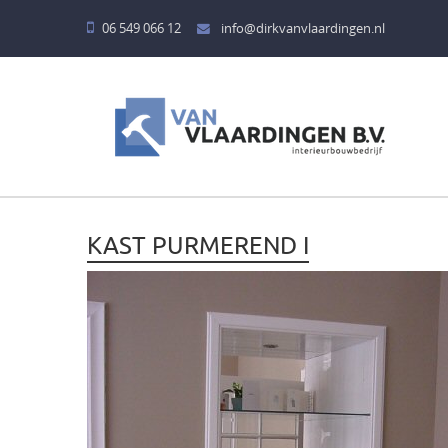
06 549 066 12
info@dirkvanvlaardingen.nl
HOME
DIENSTEN
BADKAMERS
KAST PURMEREND I
KEUKENS
BARREN
KINDERKAMERS
MEUBELEN
TAFELS