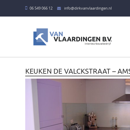
06 549 066 12
info@dirkvanvlaardingen.nl
HOME
DIENSTEN
BADKAMERS
KEUKEN DE VALCKSTRAAT – A
KEUKENS
BARREN
KINDERKAMERS
MEUBELEN
TAFELS