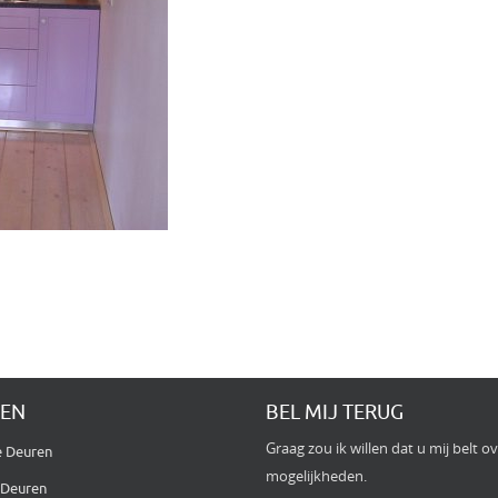
TEN
BEL MIJ TERUG
Graag zou ik willen dat u mij belt o
e Deuren
mogelijkheden.
 Deuren