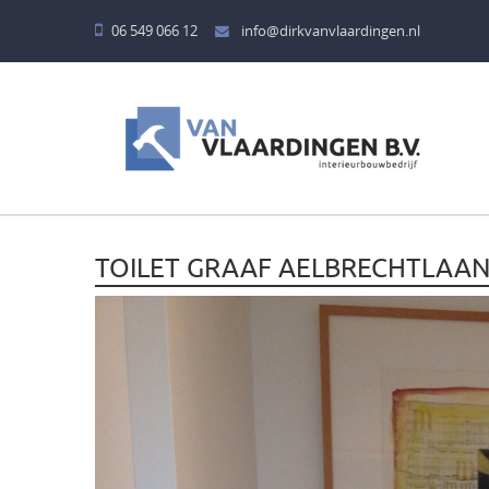
06 549 066 12
info@dirkvanvlaardingen.nl
HOME
DIENSTEN
BADKAMERS
TOILET GRAAF AELBRECHTLAAN
KEUKENS
BARREN
KINDERKAMERS
MEUBELEN
TAFELS