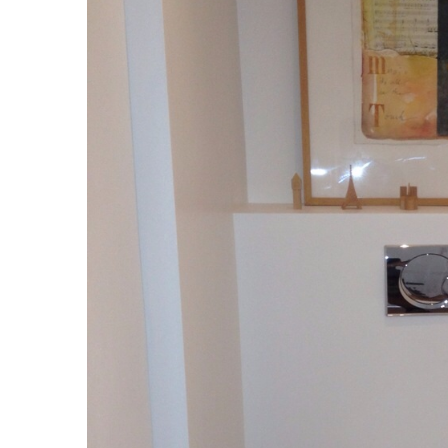
BEDDEN
STALEN DEUREN
ENSUITE DEUREN
RENOVATIES
UITBOUWEN
TUININRICHTINGEN
DAKKAPELLEN
WINKELINRICHTINGEN
FOTO’S VAN ONZE PROJECTEN
CONTACT